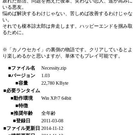
寂れた部活、問題を抱えた後輩、笑わない恋人、遥か高みに
いる悪友。
悩めば解決するわけじゃない、苦しめば改善するわけじゃな
い。
それでも榎本諒太郎は奔走します。ハッピーエンドを掴み取
るために。
※「カノウセカイ」の裏側の物語です。クリアしているとよ
り楽しめるかと思いますが、単体でもプレイ可能です。
■ファイル名
Necessity.zip
■バージョン
1.03
■容量
22,780 KByte
■必要ランタイム
■動作環境
Win XP/7 64bit
■特徴
■推奨年齢
全年齢
■登録日
2011-03-08
■ファイル更新日
2014-11-12