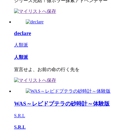
シリーズ完結！微ホラー探索アドベンチャー
declare
人類派
人類派
宣言せよ、お前の命の行く先を
WAS～レピドプテラの砂時計～体験版
S.R.L
S.R.L