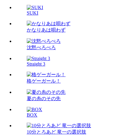
SUKI
かなりあは唄わず
沈黙ぺろぺろ
Straight 3
格ゲーガール！
夏の糸のその先
BOX
10分とろあど 竜一の選択肢