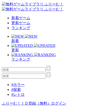
新着ゲーム
更新ゲーム
ランキング
新着
更新
ランキング
#ホラー
#探索
#レトロ
ふりーむ！ＩＤ登録（無料）
ログイン