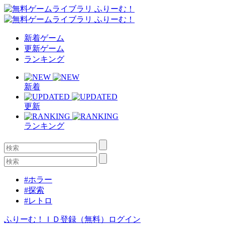
新着ゲーム
更新ゲーム
ランキング
新着
更新
ランキング
#ホラー
#探索
#レトロ
ふりーむ！ＩＤ登録（無料）
ログイン