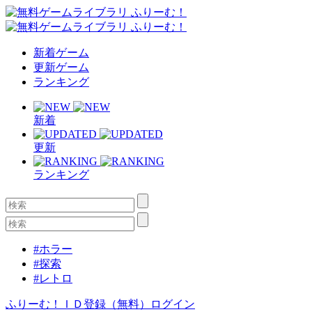
新着ゲーム
更新ゲーム
ランキング
新着
更新
ランキング
#ホラー
#探索
#レトロ
ふりーむ！ＩＤ登録（無料）
ログイン