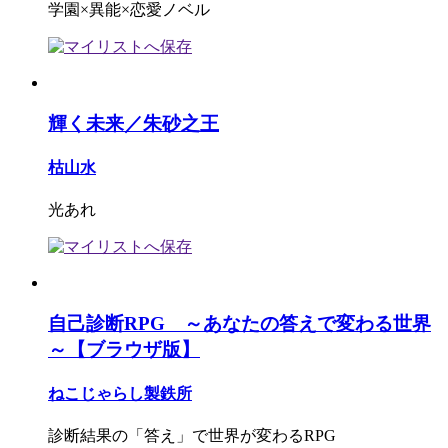
学園×異能×恋愛ノベル
輝く未来／朱砂之王
枯山水
光あれ
自己診断RPG ～あなたの答えで変わる世界
～【ブラウザ版】
ねこじゃらし製鉄所
診断結果の「答え」で世界が変わるRPG