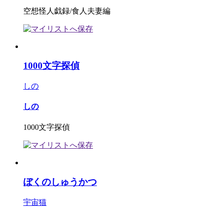
空想怪人戯録/食人夫妻編
1000文字探偵
しの
しの
1000文字探偵
ぼくのしゅうかつ
宇宙猫