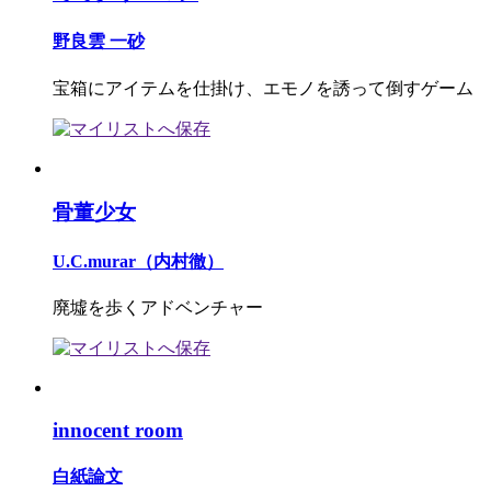
野良雲 一砂
宝箱にアイテムを仕掛け、エモノを誘って倒すゲーム
骨董少女
U.C.murar（内村徹）
廃墟を歩くアドベンチャー
innocent room
白紙論文