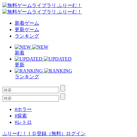
新着ゲーム
更新ゲーム
ランキング
新着
更新
ランキング
#ホラー
#探索
#レトロ
ふりーむ！ＩＤ登録（無料）
ログイン