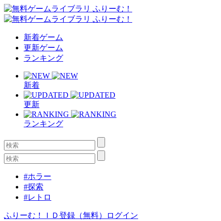
新着ゲーム
更新ゲーム
ランキング
新着
更新
ランキング
#ホラー
#探索
#レトロ
ふりーむ！ＩＤ登録（無料）
ログイン