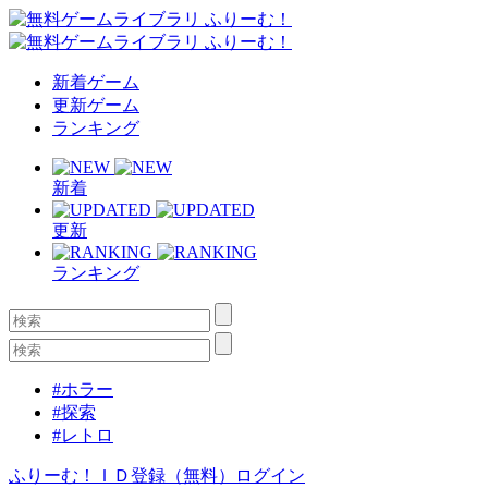
新着ゲーム
更新ゲーム
ランキング
新着
更新
ランキング
#ホラー
#探索
#レトロ
ふりーむ！ＩＤ登録（無料）
ログイン