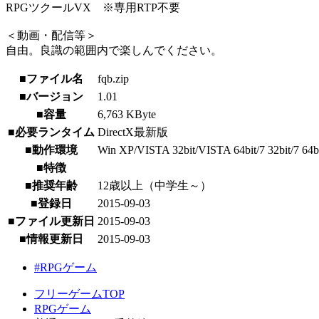
RPGツクールVX ※専用RTP不要
＜動画・配信等＞
自由。良識の範囲内で楽しんでください。
■ファイル名
fqb.zip
■バージョン
1.01
■容量
6,763 KByte
■必要ランタイム
DirectX最新版
■動作環境
Win XP/VISTA 32bit/VISTA 64bit/7 32bit/7 64bit/
■特徴
■推奨年齢
12歳以上（中学生～）
■登録日
2015-09-03
■ファイル更新日
2015-09-03
■情報更新日
2015-09-03
#RPGゲーム
フリーゲームTOP
RPGゲーム