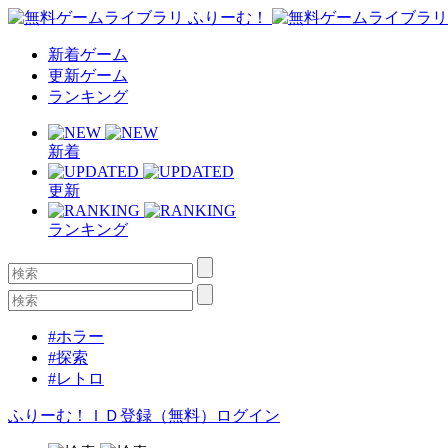
新着ゲーム
更新ゲーム
ランキング
新着
更新
ランキング
#ホラー
#探索
#レトロ
ふりーむ！ＩＤ登録（無料）
ログイン