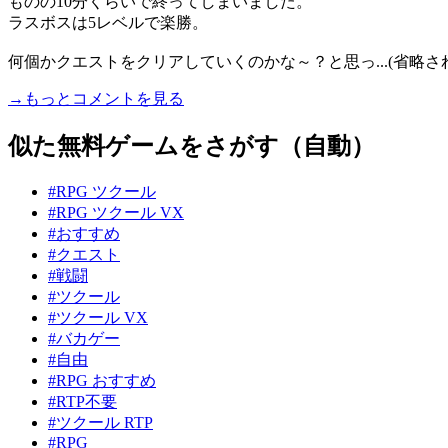
ものの10分くらいで終ってしまいました。
ラスボスは5レベルで楽勝。
何個かクエストをクリアしていくのかな～？と思っ...(省略さ
→もっとコメントを見る
似た無料ゲームをさがす（自動）
#RPG ツクール
#RPG ツクール VX
#おすすめ
#クエスト
#戦闘
#ツクール
#ツクール VX
#バカゲー
#自由
#RPG おすすめ
#RTP不要
#ツクール RTP
#RPG