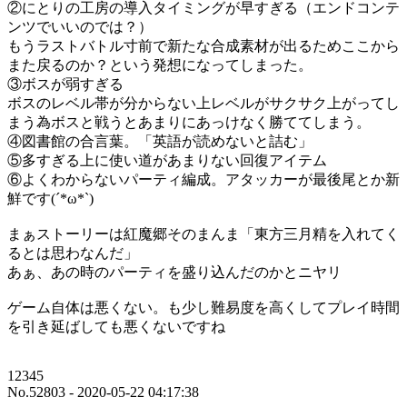
②にとりの工房の導入タイミングが早すぎる（エンドコンテ
ンツでいいのでは？）
もうラストバトル寸前で新たな合成素材が出るためここから
また戻るのか？という発想になってしまった。
③ボスが弱すぎる
ボスのレベル帯が分からない上レベルがサクサク上がってし
まう為ボスと戦うとあまりにあっけなく勝ててしまう。
④図書館の合言葉。「英語が読めないと詰む」
⑤多すぎる上に使い道があまりない回復アイテム
⑥よくわからないパーティ編成。アタッカーが最後尾とか新
鮮です(´*ω*`)
まぁストーリーは紅魔郷そのまんま「東方三月精を入れてく
るとは思わなんだ」
あぁ、あの時のパーティを盛り込んだのかとニヤリ
ゲーム自体は悪くない。も少し難易度を高くしてプレイ時間
を引き延ばしても悪くないですね
12345
No.52803 - 2020-05-22 04:17:38