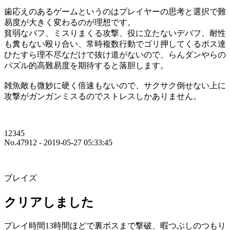
歯応えのあるゲームというのはプレイヤーの思考と選択で難
易度が大きく変わるのが理想です。
貧弱なバフ、ミスりまくる攻撃、役に立たないデバフ、耐性
も糞もない殴り合い、常時複数行動でゴリ押してくるボス達
ひたすら理不尽なだけで抜け道がないので、らんダンやらの
パズル的高難易度を期待すると落胆します。
雑魚敵も微妙に硬く倍速もないので、サクサク倒せない上に
攻撃がガンガンミスるのでストレスしかありません。
12345
No.47912 - 2019-05-27 05:33:45
ブレイズ
クリアしました
プレイ時間13時間ほどで裏ボスまで撃破、暇つぶしのつもり