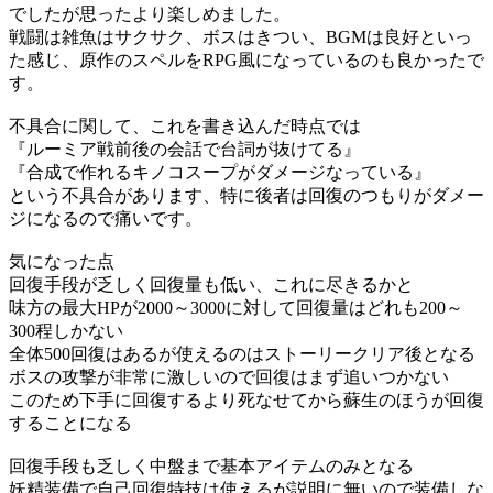
でしたが思ったより楽しめました。
戦闘は雑魚はサクサク、ボスはきつい、BGMは良好といっ
た感じ、原作のスペルをRPG風になっているのも良かったで
す。
不具合に関して、これを書き込んだ時点では
『ルーミア戦前後の会話で台詞が抜けてる』
『合成で作れるキノコスープがダメージなっている』
という不具合があります、特に後者は回復のつもりがダメー
ジになるので痛いです。
気になった点
回復手段が乏しく回復量も低い、これに尽きるかと
味方の最大HPが2000～3000に対して回復量はどれも200～
300程しかない
全体500回復はあるが使えるのはストーリークリア後となる
ボスの攻撃が非常に激しいので回復はまず追いつかない
このため下手に回復するより死なせてから蘇生のほうが回復
することになる
回復手段も乏しく中盤まで基本アイテムのみとなる
妖精装備で自己回復特技は使えるが説明に無いので装備しな