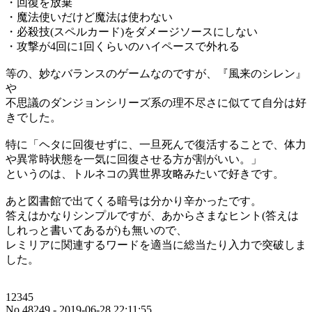
・回復を放棄
・魔法使いだけど魔法は使わない
・必殺技(スペルカード)をダメージソースにしない
・攻撃が4回に1回くらいのハイペースで外れる
等の、妙なバランスのゲームなのですが、『風来のシレン』
や
不思議のダンジョンシリーズ系の理不尽さに似てて自分は好
きでした。
特に「ヘタに回復せずに、一旦死んで復活することで、体力
や異常時状態を一気に回復させる方が割がいい。」
というのは、トルネコの異世界攻略みたいで好きです。
あと図書館で出てくる暗号は分かり辛かったです。
答えはかなりシンプルですが、あからさまなヒント(答えは
しれっと書いてあるが)も無いので、
レミリアに関連するワードを適当に総当たり入力で突破しま
した。
12345
No.48249 - 2019-06-28 22:11:55