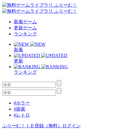
新着ゲーム
更新ゲーム
ランキング
新着
更新
ランキング
#ホラー
#探索
#レトロ
ふりーむ！ＩＤ登録（無料）
ログイン