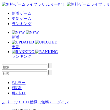
新着ゲーム
更新ゲーム
ランキング
新着
更新
ランキング
#ホラー
#探索
#レトロ
ふりーむ！ＩＤ登録（無料）
ログイン