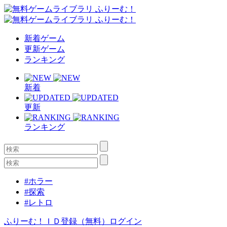
新着ゲーム
更新ゲーム
ランキング
新着
更新
ランキング
#ホラー
#探索
#レトロ
ふりーむ！ＩＤ登録（無料）
ログイン