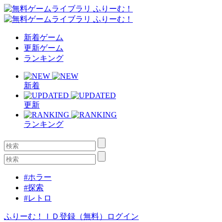
新着ゲーム
更新ゲーム
ランキング
新着
更新
ランキング
#ホラー
#探索
#レトロ
ふりーむ！ＩＤ登録（無料）
ログイン