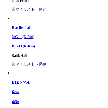
Dual Prism
BattleHall
RiG++(KiRin)
RiG++(KiRin)
BattleHall
EIEN∞A
倫理
倫理