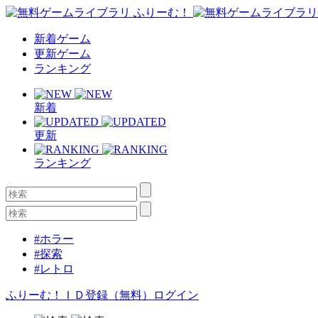
新着ゲーム
更新ゲーム
ランキング
新着
更新
ランキング
#ホラー
#探索
#レトロ
ふりーむ！ＩＤ登録（無料）
ログイン