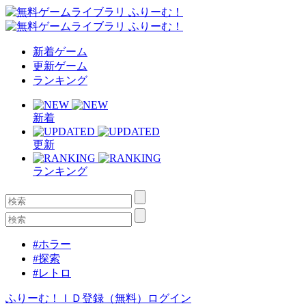
新着ゲーム
更新ゲーム
ランキング
新着
更新
ランキング
#ホラー
#探索
#レトロ
ふりーむ！ＩＤ登録（無料）
ログイン