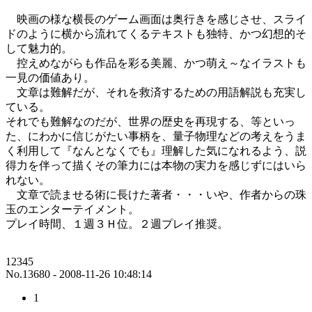
映画の様な横長のゲーム画面は奥行きを感じさせ、スライ
ドのように横から流れてくるテキストも独特、かつ幻想的そ
して魅力的。
控えめながらも作品を彩る美麗、かつ萌え～なイラストも
一見の価値あり。
文章は難解だが、それを救済するための用語解説も充実し
ている。
それでも難解なのだが、世界の歴史を再現する、等といっ
た、にわかに信じがたい事柄を、量子物理などの考えをうま
く利用して『なんとなくでも』理解した気になれるよう、説
得力を伴って描くその筆力には本物の実力を感じずにはいら
れない。
文章で読ませる術に長けた著者・・・いや、作者からの珠
玉のエンターテイメント。
プレイ時間、１週３Ｈ位。２週プレイ推奨。
12345
No.13680 - 2008-11-26 10:48:14
1