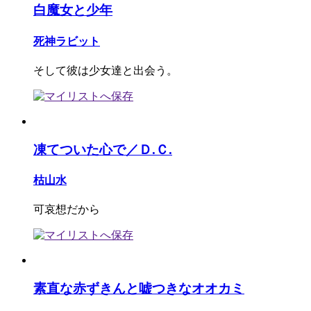
白魔女と少年
死神ラビット
そして彼は少女達と出会う。
凍てついた心で／Ｄ.Ｃ.
枯山水
可哀想だから
素直な赤ずきんと嘘つきなオオカミ