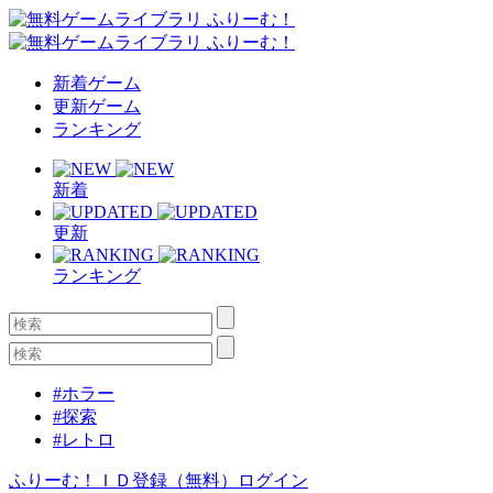
新着ゲーム
更新ゲーム
ランキング
新着
更新
ランキング
#ホラー
#探索
#レトロ
ふりーむ！ＩＤ登録（無料）
ログイン