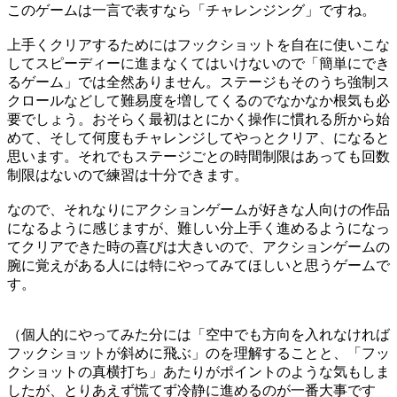
このゲームは一言で表すなら「チャレンジング」ですね。
上手くクリアするためにはフックショットを自在に使いこな
してスピーディーに進まなくてはいけないので「簡単にでき
るゲーム」では全然ありません。ステージもそのうち強制ス
クロールなどして難易度を増してくるのでなかなか根気も必
要でしょう。おそらく最初はとにかく操作に慣れる所から始
めて、そして何度もチャレンジしてやっとクリア、になると
思います。それでもステージごとの時間制限はあっても回数
制限はないので練習は十分できます。
なので、それなりにアクションゲームが好きな人向けの作品
になるように感じますが、難しい分上手く進めるようになっ
てクリアできた時の喜びは大きいので、アクションゲームの
腕に覚えがある人には特にやってみてほしいと思うゲームで
す。
（個人的にやってみた分には「空中でも方向を入れなければ
フックショットが斜めに飛ぶ」のを理解することと、「フッ
クショットの真横打ち」あたりがポイントのような気もしま
したが、とりあえず慌てず冷静に進めるのが一番大事です