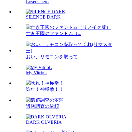
Loser's hero
SILENCE DARK
亡き王國のファントム（...
おい、リモコンを取って...
My VitrioL
唸れ！神極拳！！
遺跡調査の依頼
DARK OLVERIA