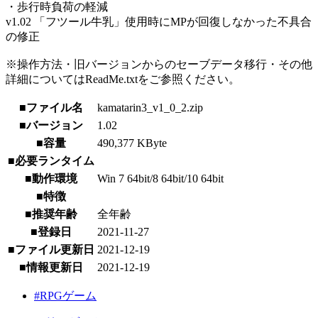
・歩行時負荷の軽減
v1.02 「フツール牛乳」使用時にMPが回復しなかった不具合
の修正
※操作方法・旧バージョンからのセーブデータ移行・その他
詳細についてはReadMe.txtをご参照ください。
■ファイル名
kamatarin3_v1_0_2.zip
■バージョン
1.02
■容量
490,377 KByte
■必要ランタイム
■動作環境
Win 7 64bit/8 64bit/10 64bit
■特徴
■推奨年齢
全年齢
■登録日
2021-11-27
■ファイル更新日
2021-12-19
■情報更新日
2021-12-19
#RPGゲーム