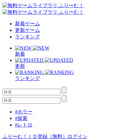
新着ゲーム
更新ゲーム
ランキング
新着
更新
ランキング
#ホラー
#探索
#レトロ
ふりーむ！ＩＤ登録（無料）
ログイン