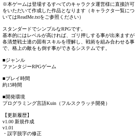
※本ゲームは登場するすべてのキャラクタ運営様に直接許可
をいただいて作成した作品となります（キャラクタ一覧につ
いてはReadMe.txtをご参照ください）
スタンダードでシンプルなRPGです。
基本的にはレベルが高ければ、ゴリ押しする事が出来ますが
各清楚戦士達の固有スキルを理解し、戦術を組み合わせる事
で、格上の敵をも倒す事ができるシステムです。
■ジャンル
ファンタジーRPGゲーム
■プレイ時間
約15時間
■開発環境
プログラミング言語Kuin（フルスクラッチ開発）
【更新履歴】
v1.00 新規作成
v1.01
・誤字脱字の修正