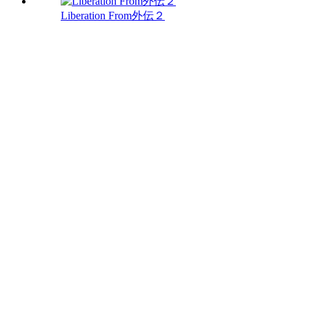
Liberation From外伝２