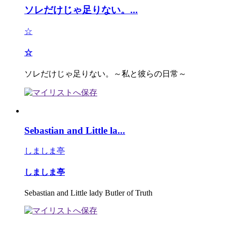
ソレだけじゃ足りない。...
☆
☆
ソレだけじゃ足りない。～私と彼らの日常～
Sebastian and Little la...
しましま亭
しましま亭
Sebastian and Little lady Butler of Truth