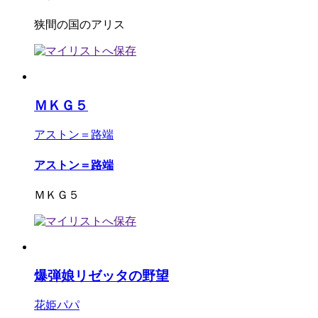
狭間の国のアリス
ＭＫＧ５
アストン＝路端
アストン＝路端
ＭＫＧ５
爆弾娘リゼッタの野望
花姫パパ