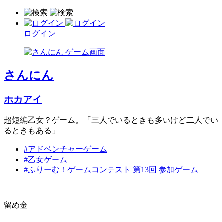
ログイン
さんにん
ホカアイ
超短編乙女？ゲーム。「三人でいるときも多いけど二人でい
るときもある」
#アドベンチャーゲーム
#乙女ゲーム
#ふりーむ！ゲームコンテスト 第13回 参加ゲーム
留め金