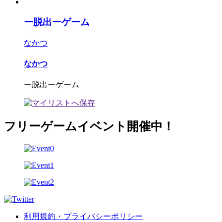
ー脱出ーゲーム
なかつ
なかつ
ー脱出ーゲーム
フリーゲームイベント開催中！
利用規約・プライバシーポリシー