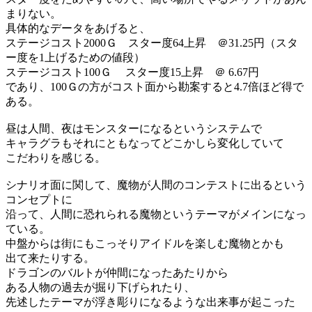
まりない。
具体的なデータをあげると、
ステージコスト2000Ｇ スター度64上昇 ＠31.25円（スタ
ー度を1上げるための値段）
ステージコスト100Ｇ スター度15上昇 ＠ 6.67円
であり、100Ｇの方がコスト面から勘案すると4.7倍ほど得で
ある。
昼は人間、夜はモンスターになるというシステムで
キャラグラもそれにともなってどこかしら変化していて
こだわりを感じる。
シナリオ面に関して、魔物が人間のコンテストに出るという
コンセプトに
沿って、人間に恐れられる魔物というテーマがメインになっ
ている。
中盤からは街にもこっそりアイドルを楽しむ魔物とかも
出て来たりする。
ドラゴンのバルトが仲間になったあたりから
ある人物の過去が掘り下げられたり、
先述したテーマが浮き彫りになるような出来事が起こった