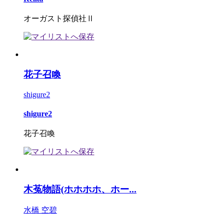
オーガスト探偵社Ⅱ
花子召喚
shigure2
shigure2
花子召喚
木菟物語(ホホホホ、ホー...
水橋 空碧