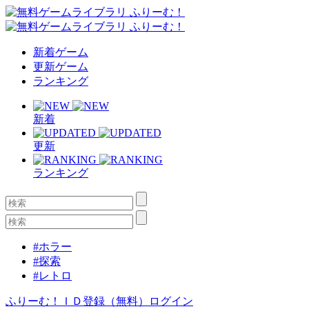
新着ゲーム
更新ゲーム
ランキング
新着
更新
ランキング
#ホラー
#探索
#レトロ
ふりーむ！ＩＤ登録（無料）
ログイン