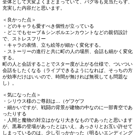
全体として大変よくまとまっていて、バグ等も見当たらず、
充実した内容だと思います。
＜良かった点＞
・どのキャラも愛すべき個性が立っている
・どこでもセーブ＆シンボルエンカウントなどの親切設計
で、ストレスフリー
・キャラの表情、立ち絵等が細かく変化する。
・ストーリーの進行と共に町の人の場所、会話も細かく変化
する。
町の人と会話することでスター度が上がる仕様で、ついつい
会話をしたくなる（ライブできるようになれば、そっちの方
が効率だけはいいので、時間が無ければ無視しても問題な
し）。
＜気になった点＞
・シリウス様のご尊顔は…（ゲフゲフ
・細かいですが、戦闘の背景が建物の中なのに一部青空であ
ったりする
・人間と魔物の対立はかなり大きなものであったと思います
が、黒幕の登場があったとはいえ、あっさりとお互い許せて
しまっているのは、少し引っかかった（明るいエンディング