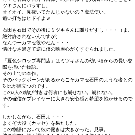
ツキさんにバラすし。
オイオイ、見抜いてたんじゃないの？魔法使い。
追い打ちはヒドイよｗ
石田も石田でその後にミツキさんに謝りだすし・・・（ま、
絶対許されないんですが）
なんつーカマセ役やねん・・・
情けなさ過ぎて逆に僕の嗜虐心がくすぐられました。
「夏色シロップ専門店」はミツキさんの幼い頃からの長い交
際を描いた物語。
その上での本作。
そのバックボーンがあるからこそカマセ石田のような者との
対比が際立つのです。
この2人の結び付きは何者にも崩せない。崩れない。
その確信がプレイヤーに大きな安心感と希望を抱かせるので
す。
しかしながら、石田よ・・・
よくぞ大役（カマセ）を果たした。
この物語において彼の働きは大きかった。見事。