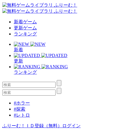
新着ゲーム
更新ゲーム
ランキング
新着
更新
ランキング
#ホラー
#探索
#レトロ
ふりーむ！ＩＤ登録（無料）
ログイン