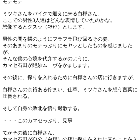
モテモテ！
ミツキさんをバイクで迎えに来る白樺さん。
ここでの男性3人達はどんな表情していたのかな。
想像するとクスッ（ﾆﾁｬｧ）とします。
男性の間を蝶のようにフラフラ飛び回るその姿。
そのあまりのモテっぷりにモヤッとしたものを感じました
が、
そんな僕の心境を代弁するかのように、
カマセ石田が絶妙ムーヴをかまします。
その後に、探りを入れるために白樺さんの店に行きますが、
白樺さんの余裕ある佇まい、仕草、ミツキさんを想う言葉に
圧倒される。
そして自身の敗北を悟り退散する。
・・・このカマセっぷり、見事！
てかその後に白樺さん、
カマセ石田が自分（白樺）の店に探りを入れに来たことをミ