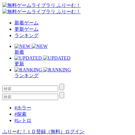
新着ゲーム
更新ゲーム
ランキング
新着
更新
ランキング
#ホラー
#探索
#レトロ
ふりーむ！ＩＤ登録（無料）
ログイン