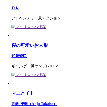
ＤＮ
アドベンチャー風アクション
僕の可愛いお人形
代替蛇口
ギャルゲー風ヤンデレADV
マユとイト
高帆 按樹（Anju Takaho）