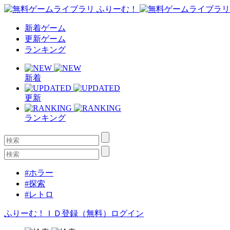
新着ゲーム
更新ゲーム
ランキング
新着
更新
ランキング
#ホラー
#探索
#レトロ
ふりーむ！ＩＤ登録（無料）
ログイン