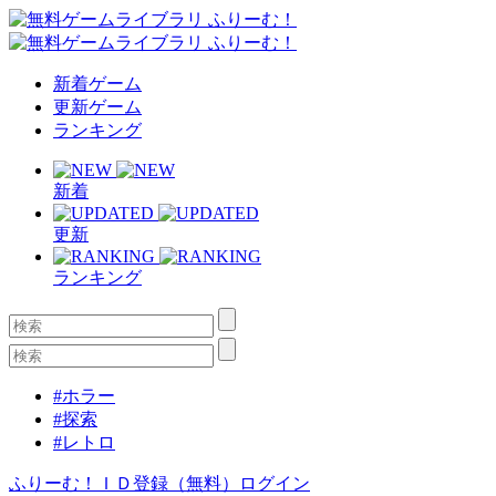
新着ゲーム
更新ゲーム
ランキング
新着
更新
ランキング
#ホラー
#探索
#レトロ
ふりーむ！ＩＤ登録（無料）
ログイン