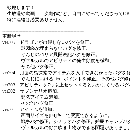
歓迎します！
生放送や動画、二次創作など、自由にやってくださってOK
特に連絡は必要ありません。
--------------------------------------------------------
更新履歴
ver305 ドラゴンが出現しないバグを修正。
獣図鑑が埋まらないバグを修正。
ぐんじのバリア展開表記バグを修正。
ヴァルカルのアビリティの発生頻度を緩和。
その他バグ修正。
ver304 月面の島探索でアイテムを入手できなかったバグを
ぐんじにおけるutonaポイントを修正。その他バグ修
ver303 アビリティを7つ以上セットするとおかしくなるバ
ver302 サブシナリオ追加。
開発アイテム追加。
その他バグ修正。
ver301 アイテムを追加。
画面サイズを[F4]キーで変更できるように。
戦争バグ修正。シナリオバグ修正。難民キャンプバグ
ヴァルカルの顔に吹き出物ができる問題がありまし