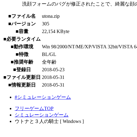
洗顔フォームのバグが修正されたことで、綺麗な顔の
■ファイル名
utona.zip
■バージョン
305
■容量
22,154 KByte
■必要ランタイム
■動作環境
Win 98/2000/NT/ME/XP/VISTA 32bit/VISTA 64bit/
■特徴
BL/GL
■推奨年齢
全年齢
■登録日
2018-05-23
■ファイル更新日
2018-05-31
■情報更新日
2018-05-31
#シミュレーションゲーム
フリーゲームTOP
シミュレーションゲーム
ウトナと３人の騎士 [ Windows ]