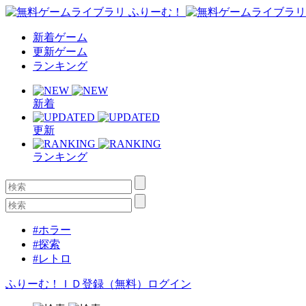
新着ゲーム
更新ゲーム
ランキング
新着
更新
ランキング
#ホラー
#探索
#レトロ
ふりーむ！ＩＤ登録（無料）
ログイン