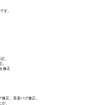
です。
修正。
正。
グを修正
修正。音楽バグ修正。
たが、