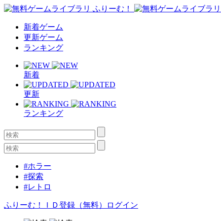
新着ゲーム
更新ゲーム
ランキング
新着
更新
ランキング
#ホラー
#探索
#レトロ
ふりーむ！ＩＤ登録（無料）
ログイン