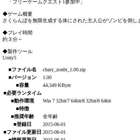
「フリーゲームクエスト1参加中」
◆ゲーム概要
さくらんぼを無限生成する体にされた主人公がゾンビを倒し
◆プレイ時間
約３分～
◆製作ツール
Unity5
■ファイル名
chary_zonbi_1.00.zip
■バージョン
1.00
■容量
44,349 KByte
■必要ランタイム
■動作環境
Win 7 32bit/7 64bit/8 32bit/8 64bit
■特徴
■推奨年齢
全年齢
■登録日
2015-06-01
■ファイル更新日
2015-06-01
■情報更新日
2015-06-01