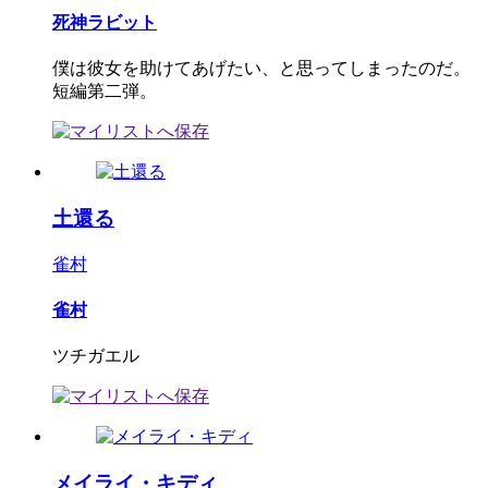
死神ラビット
僕は彼女を助けてあげたい、と思ってしまったのだ。
短編第二弾。
土還る
雀村
雀村
ツチガエル
メイライ・キディ