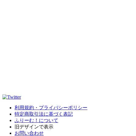
利用規約・プライバシーポリシー
特定商取引法に基づく表記
ふりーむ！について
旧デザインで表示
お問い合わせ