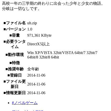
高校一年の三学期の終わりに出会った少年と少女の物語。
分岐は一切なしです。
■ファイル名
uh.zip
■バージョン
1.0
■容量
971,361 KByte
■必要ランタ
DirectX5以上
イム
Win XP/VISTA 32bit/VISTA 64bit/7 32bit/7
■動作環境
64bit/8 32bit/8 64bit
■特徴
■推奨年齢
全年齢
■登録日
2014-11-06
■ファイル更
2014-11-06
新日
■情報更新日
2014-11-06
#ノベルゲーム