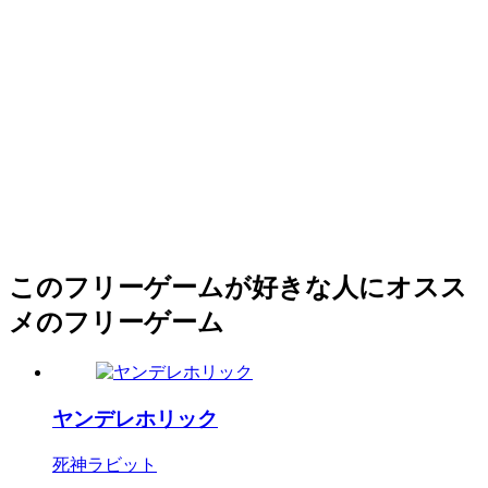
このフリーゲームが好きな人にオスス
メのフリーゲーム
ヤンデレホリック
死神ラビット