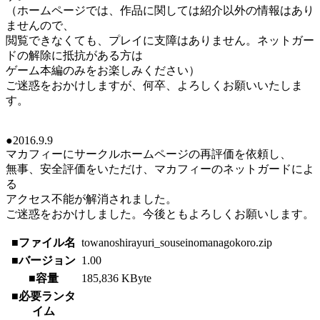
（ホームページでは、作品に関しては紹介以外の情報はあり
ませんので、
閲覧できなくても、プレイに支障はありません。ネットガー
ドの解除に抵抗がある方は
ゲーム本編のみをお楽しみください）
ご迷惑をおかけしますが、何卒、よろしくお願いいたしま
す。
●2016.9.9
マカフィーにサークルホームページの再評価を依頼し、
無事、安全評価をいただけ、マカフィーのネットガードによ
る
アクセス不能が解消されました。
ご迷惑をおかけしました。今後ともよろしくお願いします。
■ファイル名
towanoshirayuri_souseinomanagokoro.zip
■バージョン
1.00
■容量
185,836 KByte
■必要ランタ
イム