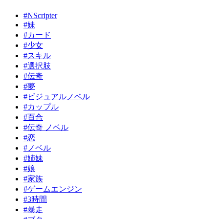
#NScripter
#妹
#カード
#少女
#スキル
#選択肢
#伝奇
#夢
#ビジュアルノベル
#カップル
#百合
#伝奇 ノベル
#恋
#ノベル
#姉妹
#娘
#家族
#ゲームエンジン
#3時間
#暴走