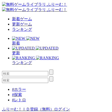
新着ゲーム
更新ゲーム
ランキング
新着
更新
ランキング
#ホラー
#探索
#レトロ
ふりーむ！ＩＤ登録（無料）
ログイン