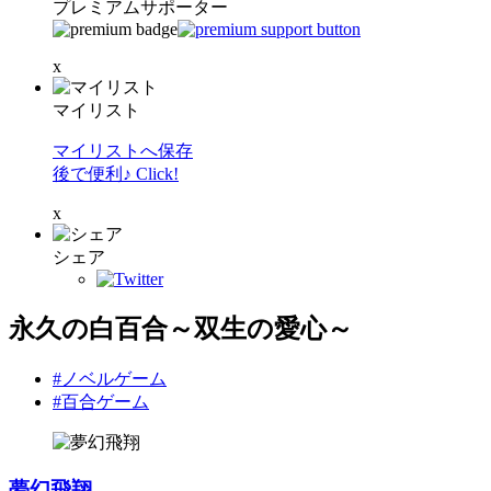
プレミアムサポーター
x
マイリスト
マイリストへ保存
後で便利♪ Click!
x
シェア
永久の白百合～双生の愛心～
#ノベルゲーム
#百合ゲーム
夢幻飛翔