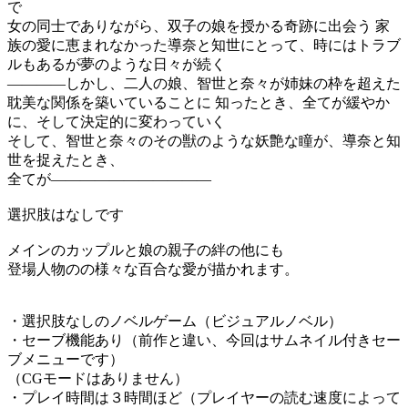
で
女の同士でありながら、双子の娘を授かる奇跡に出会う 家
族の愛に恵まれなかった導奈と知世にとって、時にはトラブ
ルもあるが夢のような日々が続く
――――しかし、二人の娘、智世と奈々が姉妹の枠を超えた
耽美な関係を築いていることに 知ったとき、全てが緩やか
に、そして決定的に変わっていく
そして、智世と奈々のその獣のような妖艶な瞳が、導奈と知
世を捉えたとき、
全てが―――――――――――
選択肢はなしです
メインのカップルと娘の親子の絆の他にも
登場人物のの様々な百合な愛が描かれます。
・選択肢なしのノベルゲーム（ビジュアルノベル）
・セーブ機能あり（前作と違い、今回はサムネイル付きセー
ブメニューです）
（CGモードはありません）
・プレイ時間は３時間ほど（プレイヤーの読む速度によって