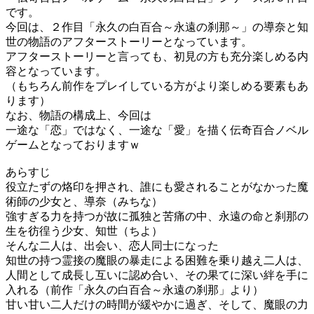
です。
今回は、２作目「永久の白百合～永遠の刹那～」の導奈と知
世の物語のアフターストーリーとなっています。
アフターストーリーと言っても、初見の方も充分楽しめる内
容となっています。
（もちろん前作をプレイしている方がより楽しめる要素もあ
ります）
なお、物語の構成上、今回は
一途な「恋」ではなく、一途な「愛」を描く伝奇百合ノベル
ゲームとなっておりますｗ
あらすじ
役立たずの烙印を押され、誰にも愛されることがなかった魔
術師の少女と、導奈（みちな）
強すぎる力を持つが故に孤独と苦痛の中、永遠の命と刹那の
生を彷徨う少女、知世（ちよ）
そんな二人は、出会い、恋人同士になった
知世の持つ霊接の魔眼の暴走による困難を乗り越え二人は、
人間として成長し互いに認め合い、その果てに深い絆を手に
入れる（前作「永久の白百合～永遠の刹那」より）
甘い甘い二人だけの時間が緩やかに過ぎ、そして、魔眼の力