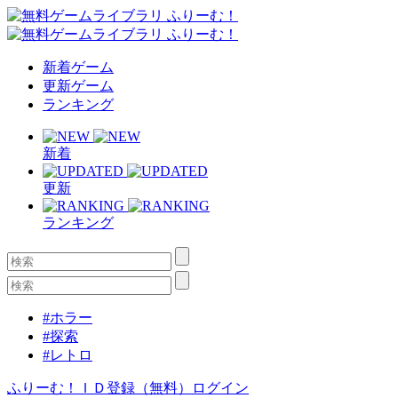
新着ゲーム
更新ゲーム
ランキング
新着
更新
ランキング
#ホラー
#探索
#レトロ
ふりーむ！ＩＤ登録（無料）
ログイン