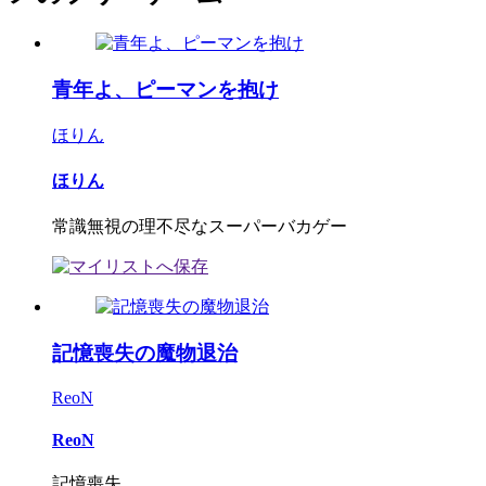
青年よ、ピーマンを抱け
ほりん
ほりん
常識無視の理不尽なスーパーバカゲー
記憶喪失の魔物退治
ReoN
ReoN
記憶喪失