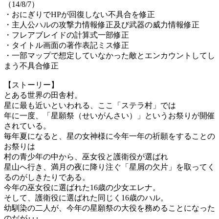
（14/8/7）
・おにぎりでHPが回復しない不具合を修正
・主人公ハルの攻撃力情報修正及び武器の威力情報修正
・フレアブレイドの計算式一部修正
・タイトル画面の著作表記ミス修正
・一部マップで想定していなかった敵とエンカウントしてし
まう不具合修正
【ストーリー】
とある世界の田舎村。
星に最も近いといわれる、ここ「ステラ村」では
年に一度、「星願祭（せいがんさい）」というお祭りが開催
されている。
毎年夏になると、星の女神様に今年一年の祈願をすることの
お祭りは
村の青少年の中から、巫女役と護衛役が選ばれ
星山へ行き、満月の夜に降り注ぐ「星屑の欠片」を取ってく
るのがしきたりである。
今年の巫女役に選ばれた16歳の少女エレナ。
そして、護衛役に選ばれた同じく16歳のハル。
幼馴染の二人が、今年の星願祭の大役を務めることになった
のだが･･･。