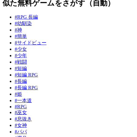
似た無料ゲームをさがす（自動）
#RPG 長編
#幼馴染
#神
#簡単
#サイドビュー
#少女
#少年
#戦闘
#短編
#短編 RPG
#長編
#長編 RPG
#姫
#一本道
#RPG
#巫女
#息抜き
#女神
#パパ