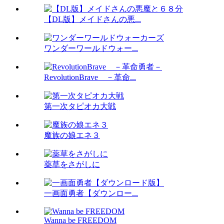
【DL版】メイドさんの悪...
ワンダーワールドウォー...
RevolutionBrave －革命...
第一次タピオカ大戦
魔族の娘エネ３
薬草をさがしに
一画面勇者【ダウンロー...
Wanna be FREEDOM