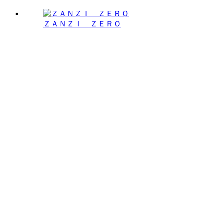
ＺＡＮＺＩ ＺＥＲＯ