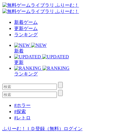
新着ゲーム
更新ゲーム
ランキング
新着
更新
ランキング
#ホラー
#探索
#レトロ
ふりーむ！ＩＤ登録（無料）
ログイン