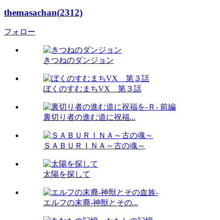
themasachan(2312)
フォロー
きつねのダンジョン
ぼくのすむまちVX 第３話
裏切り者の進む道に祝福...
ＳＡＢＵＲＩＮＡ～古の魂～
太陽を探して
エルフの末裔-神獣とその...