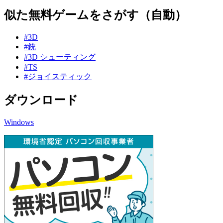
似た無料ゲームをさがす（自動）
#3D
#銃
#3D シューティング
#TS
#ジョイスティック
ダウンロード
Windows