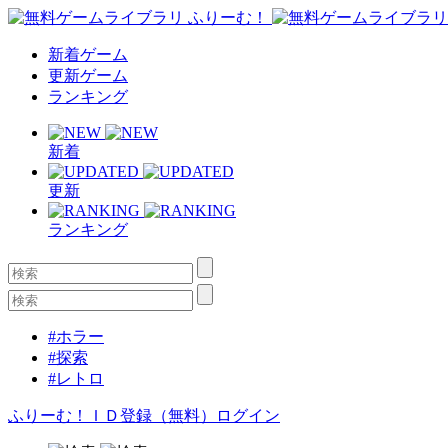
新着ゲーム
更新ゲーム
ランキング
新着
更新
ランキング
#ホラー
#探索
#レトロ
ふりーむ！ＩＤ登録（無料）
ログイン