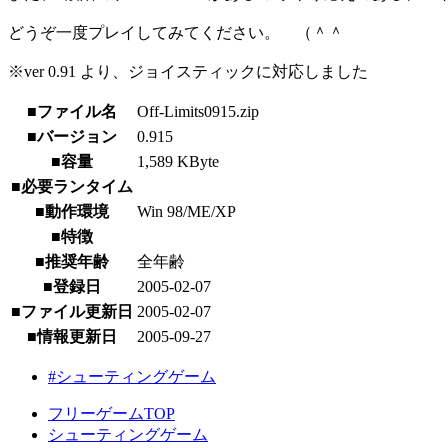
どうぞ一度プレイしてみてください。 （＾＾
※ver 0.91 より、ジョイスティックに対応しました
■ファイル名
Off-Limits0915.zip
■バージョン
0.915
■容量
1,589 KByte
■必要ランタイム
■動作環境
Win 98/ME/XP
■特徴
■推奨年齢
全年齢
■登録日
2005-02-07
■ファイル更新日
2005-02-07
■情報更新日
2005-09-27
#シューティングゲーム
フリーゲームTOP
シューティングゲーム