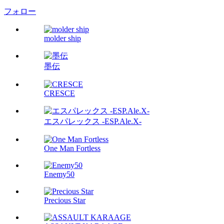
フォロー
molder ship
墨伝
CRESCE
エスパレックス -ESP.Ale.X-
One Man Fortless
Enemy50
Precious Star