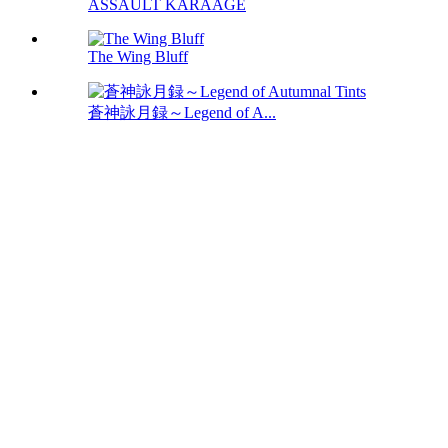
ASSAULT KARAAGE
The Wing Bluff
蒼神詠月録～Legend of A...