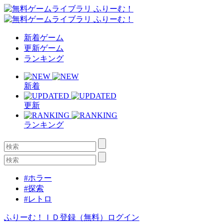
新着ゲーム
更新ゲーム
ランキング
新着
更新
ランキング
#ホラー
#探索
#レトロ
ふりーむ！ＩＤ登録（無料）
ログイン