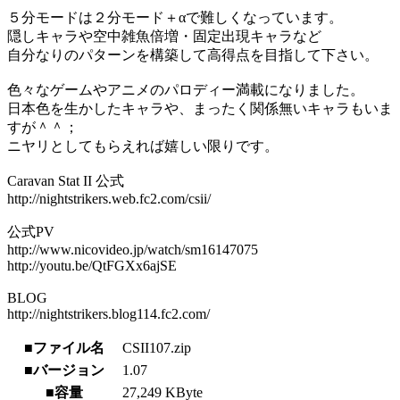
５分モードは２分モード＋αで難しくなっています。
隠しキャラや空中雑魚倍増・固定出現キャラなど
自分なりのパターンを構築して高得点を目指して下さい。
色々なゲームやアニメのパロディー満載になりました。
日本色を生かしたキャラや、まったく関係無いキャラもいま
すが＾＾；
ニヤリとしてもらえれば嬉しい限りです。
Caravan Stat II 公式
http://nightstrikers.web.fc2.com/csii/
公式PV
http://www.nicovideo.jp/watch/sm16147075
http://youtu.be/QtFGXx6ajSE
BLOG
http://nightstrikers.blog114.fc2.com/
■ファイル名
CSII107.zip
■バージョン
1.07
■容量
27,249 KByte