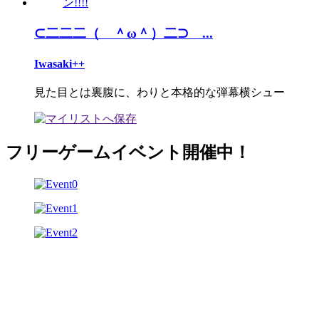
⊂二二二（ ＾ω＾）二⊃ ...
Iwasaki++
見た目とは裏腹に、わりと本格的な弾幕横シュー
フリーゲームイベント開催中！