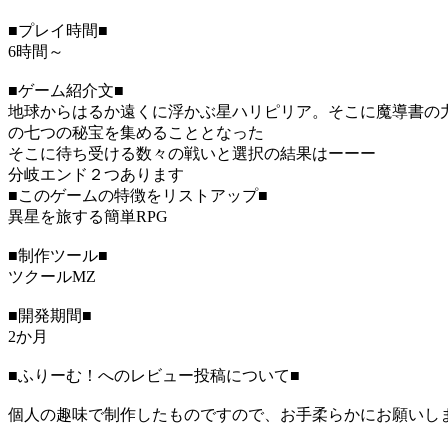
■プレイ時間■
6時間～
■ゲーム紹介文■
地球からはるか遠くに浮かぶ星ハリピリア。そこに魔導書の
の七つの秘宝を集めることとなった
そこに待ち受ける数々の戦いと選択の結果はーーー
分岐エンド２つあります
■このゲームの特徴をリストアップ■
異星を旅する簡単RPG
■制作ツール■
ツクールMZ
■開発期間■
2か月
■ふりーむ！へのレビュー投稿について■
個人の趣味で制作したものですので、お手柔らかにお願いし