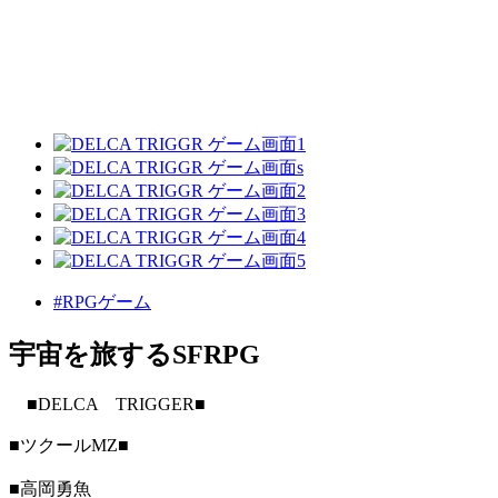
#RPGゲーム
宇宙を旅するSFRPG
■DELCA TRIGGER■
■ツクールMZ■
■高岡勇魚