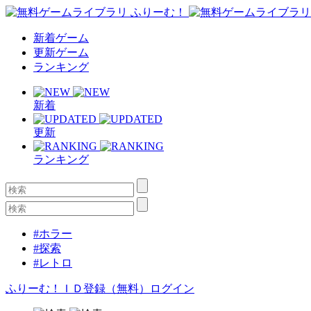
新着ゲーム
更新ゲーム
ランキング
新着
更新
ランキング
#ホラー
#探索
#レトロ
ふりーむ！ＩＤ登録（無料）
ログイン