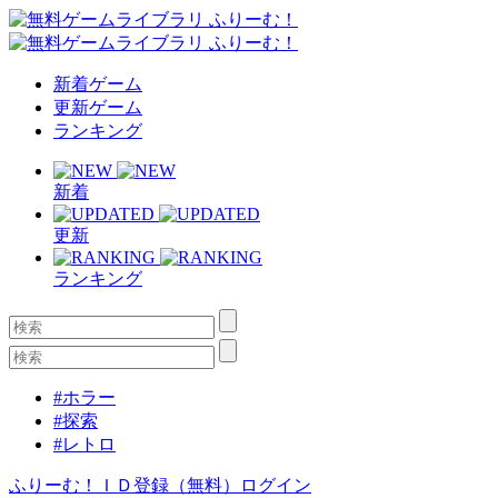
新着ゲーム
更新ゲーム
ランキング
新着
更新
ランキング
#ホラー
#探索
#レトロ
ふりーむ！ＩＤ登録（無料）
ログイン