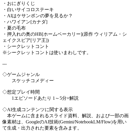
・おにぎりくじ
・白いサイコロステーキ
・AIはケサンポンの夢を見るか？
・ハワイアン[カナダ]
・夏の毛布
・押入れの奥のHB[ホームベーカリー](原作 ウィリアム・シ
ェイクスピア[リア王])
・シークレットコント
※シークレットコントは使いまわしです。
---
◇ゲームジャンル
スケッチコメディー
◇想定プレイ時間
1エピソードあたり 1～5分+解説
◇AI生成コンテンツに関する表示
本ゲームに含まれるスライド資料、解説、および一部の画
像素材は、GoogleのAI技術(Gemini/NotebookLM/Flow)を用い
て生成・出力された要素を含みます。