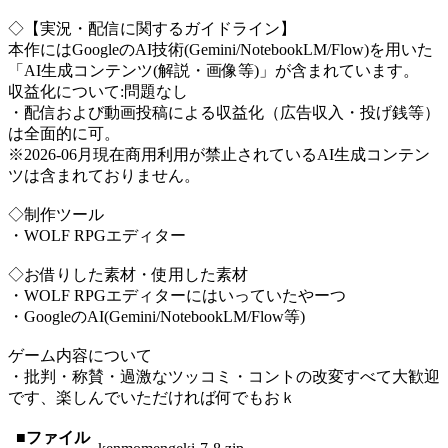
◇【実況・配信に関するガイドライン】
本作にはGoogleのAI技術(Gemini/NotebookLM/Flow)を用いた
「AI生成コンテンツ(解説・画像等)」が含まれています。
収益化について:問題なし
・配信および動画投稿による収益化（広告収入・投げ銭等）
は全面的に可。
※2026-06月現在商用利用が禁止されているAI生成コンテン
ツは含まれておりません。
◇制作ツール
・WOLF RPGエディター
◇お借りした素材・使用した素材
・WOLF RPGエディターにはいっていたやーつ
・GoogleのAI(Gemini/NotebookLM/Flow等)
ゲーム内容について
・批判・称賛・過激なツッコミ・コントの改変すべて大歓迎
です、楽しんでいただければ何でもおｋ
■ファイル