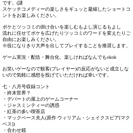
です。(謎
スケッチコメディーの楽しさをギュッと凝縮したショートコ
ントをお楽しみください。
ボケとツッコミの掛け合いを楽しむもよし演じるもよし
流れに任せてボケを広げたりツッコミのワードを変えたりご
自由にお楽しみください。
※役になりきり大声を出してプレイすることを推奨します。
ゲーム実況・配信・舞台化、楽しければなんでもokok
お笑いゲーなので観客(プレイヤー)の反応がないと成立しな
いので気軽に感想を投げていただければ幸いです。
七・八月号収録コント
・終末世界？
・デパートの屋上のゲームコーナー
・ジャスミンティーの誘惑
・紅茶の多い喫茶店
・マックベース夫人(原作 ウィリアム・シェイクスピア[マク
ベス])
・合わせ鏡