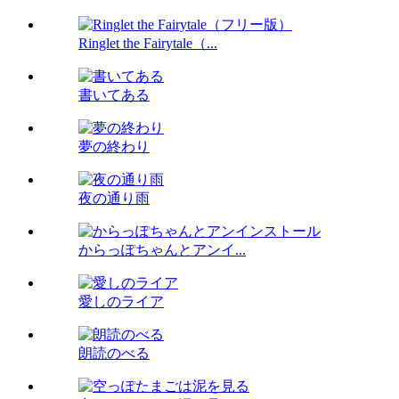
Ringlet the Fairytale（...
書いてある
夢の終わり
夜の通り雨
からっぽちゃんとアンイ...
愛しのライア
朗読のべる