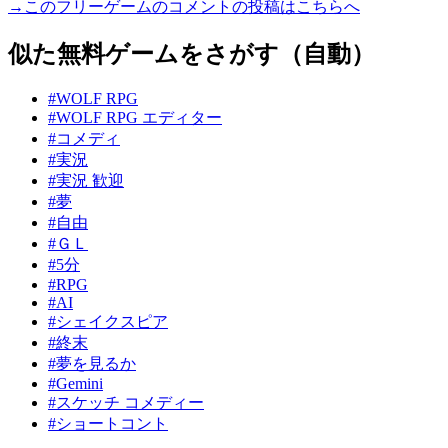
→このフリーゲームのコメントの投稿はこちらへ
似た無料ゲームをさがす（自動）
#WOLF RPG
#WOLF RPG エディター
#コメディ
#実況
#実況 歓迎
#夢
#自由
#ＧＬ
#5分
#RPG
#AI
#シェイクスピア
#終末
#夢を見るか
#Gemini
#スケッチ コメディー
#ショートコント