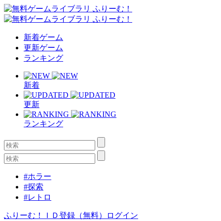
新着ゲーム
更新ゲーム
ランキング
新着
更新
ランキング
#ホラー
#探索
#レトロ
ふりーむ！ＩＤ登録（無料）
ログイン