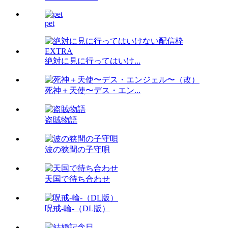
pet
絶対に見に行ってはいけ...
死神＋天使〜デス・エン...
盗賊物語
波の狭間の子守唄
天国で待ち合わせ
呪戒-輪-（DL版）