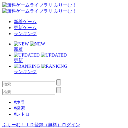
新着ゲーム
更新ゲーム
ランキング
新着
更新
ランキング
#ホラー
#探索
#レトロ
ふりーむ！ＩＤ登録（無料）
ログイン