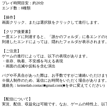
プレイ時間目安：約20分
エンド数：8種類
【操作】
画面クリック、または選択肢をクリックして進行します。
【クリア後要素】
一度エンドに到達すると、「誰かのフォルダ」に各エンドの
到達したエンドによっては、隠れたフォルダが表示されます
【ご注意】
ゲームの進行によっては、以下の表現があります。
・依存、執着、不安感を与える表現
・画面の点滅や反転を含む演出
バグや不具合があった際は、お手数ですがご連絡いただけま
※個人制作のため、返信にお時間をいただく場合があります
連絡先：keimeilab.contact■gmail.com(■を＠に変えてください)
【配信について】
実況、配信、収益化は可能です。なお、ゲームの特性上、以