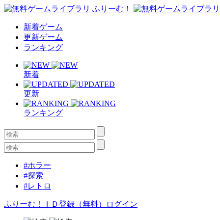
新着ゲーム
更新ゲーム
ランキング
新着
更新
ランキング
#ホラー
#探索
#レトロ
ふりーむ！ＩＤ登録（無料）
ログイン