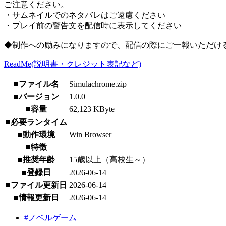
ご注意ください。
・サムネイルでのネタバレはご遠慮ください
・プレイ前の警告文を配信時に表示してください
◆制作への励みになりますので、配信の際にご一報いただけ
ReadMe(説明書・クレジット表記など)
■ファイル名
Simulachrome.zip
■バージョン
1.0.0
■容量
62,123 KByte
■必要ランタイム
■動作環境
Win Browser
■特徴
■推奨年齢
15歳以上（高校生～）
■登録日
2026-06-14
■ファイル更新日
2026-06-14
■情報更新日
2026-06-14
#ノベルゲーム