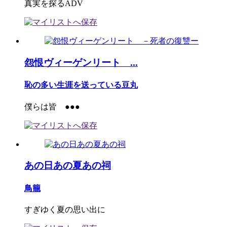
真実を探るADV
怨恨ヴィーゲンリート ...
恥の多い生涯を送っている豆丸
僕らは皆 ●●●
あの日あの夏あの祠
鳥籠
すぎゆく夏の思い出に