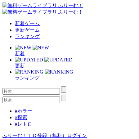
新着ゲーム
更新ゲーム
ランキング
新着
更新
ランキング
#ホラー
#探索
#レトロ
ふりーむ！ＩＤ登録（無料）
ログイン