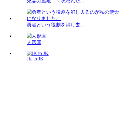
死霊の屋敷 ～呪われた...
勇者という役割を消し去...
人形庫
JK to JK