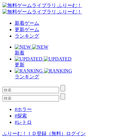
新着ゲーム
更新ゲーム
ランキング
新着
更新
ランキング
#ホラー
#探索
#レトロ
ふりーむ！ＩＤ登録（無料）
ログイン