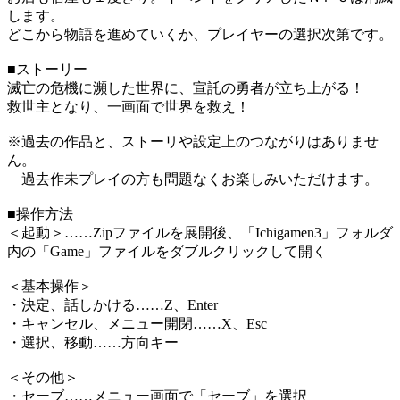
します。
どこから物語を進めていくか、プレイヤーの選択次第です。
■ストーリー
滅亡の危機に瀕した世界に、宣託の勇者が立ち上がる！
救世主となり、一画面で世界を救え！
※過去の作品と、ストーリや設定上のつながりはありませ
ん。
過去作未プレイの方も問題なくお楽しみいただけます。
■操作方法
＜起動＞……Zipファイルを展開後、「Ichigamen3」フォルダ
内の「Game」ファイルをダブルクリックして開く
＜基本操作＞
・決定、話しかける……Z、Enter
・キャンセル、メニュー開閉……X、Esc
・選択、移動……方向キー
＜その他＞
・セーブ……メニュー画面で「セーブ」を選択