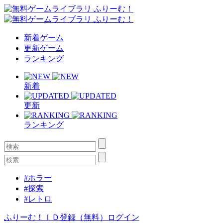
新着ゲーム
更新ゲーム
ランキング
新着
更新
ランキング
#ホラー
#探索
#レトロ
ふりーむ！ＩＤ登録（無料）
ログイン