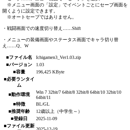
※メニュー画面の「設定」でイベントごとにセーブ画面を
開くように設定できます。
※オートセーブではありません。
・戦闘画面での速度切り替え……Shift
・メニューの装備画面やステータス画面でキャラ切り替
え……Q、W
■ファイル名
Ichigamen3_Ver1.03.zip
■バージョン
1.03
■容量
196,425 KByte
■必要ランタイ
ム
Win 7 32bit/7 64bit/8 32bit/8 64bit/10 32bit/10
■動作環境
64bit/11
■特徴
BL/GL
■推奨年齢
12歳以上（中学生～）
■登録日
2025-11-09
■ファイル更新
2025-12-19