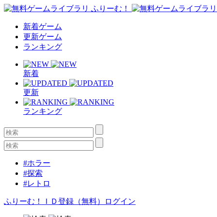
新着ゲーム
更新ゲーム
ランキング
新着
更新
ランキング
#ホラー
#探索
#レトロ
ふりーむ！ＩＤ登録（無料）
ログイン