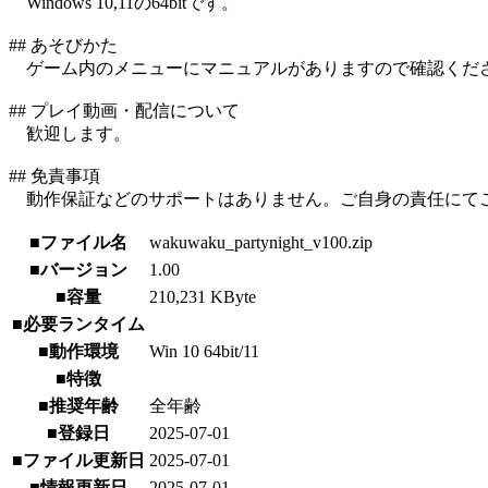
Windows 10,11の64bitです。
## あそびかた
ゲーム内のメニューにマニュアルがありますので確認くだ
## プレイ動画・配信について
歓迎します。
## 免責事項
動作保証などのサポートはありません。ご自身の責任にて
■ファイル名
wakuwaku_partynight_v100.zip
■バージョン
1.00
■容量
210,231 KByte
■必要ランタイム
■動作環境
Win 10 64bit/11
■特徴
■推奨年齢
全年齢
■登録日
2025-07-01
■ファイル更新日
2025-07-01
■情報更新日
2025-07-01