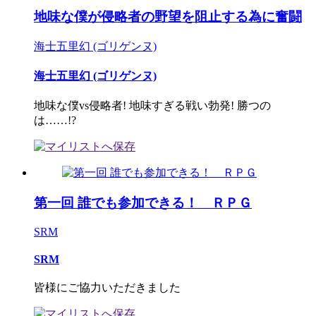
地味な僕が侵略者の野望を阻止する為に奮闘
海士五里幻 (ゴリゲンヌ)
海士五里幻 (ゴリゲンヌ)
地味な僕vs侵略者! 地味すぎる戦い勃発! 勝つの
は……!?
第一回 誰でも参加できる！ ＲＰＧ
SRM
SRM
皆様にご協力いただきました