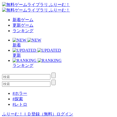
新着ゲーム
更新ゲーム
ランキング
新着
更新
ランキング
#ホラー
#探索
#レトロ
ふりーむ！ＩＤ登録（無料）
ログイン