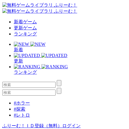
新着ゲーム
更新ゲーム
ランキング
新着
更新
ランキング
#ホラー
#探索
#レトロ
ふりーむ！ＩＤ登録（無料）
ログイン