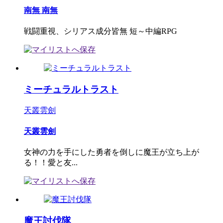
南無 南無
戦闘重視、シリアス成分皆無 短～中編RPG
ミーチュラルトラスト
天叢雲劍
天叢雲劍
女神の力を手にした勇者を倒しに魔王が立ち上が
る！！愛と友...
魔王討伐隊