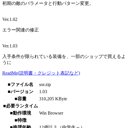
初期の敵のパラメータと行動パターン変更。
Ver.1.02
エラー関連の修正
Ver.1.03
入手条件が限られている装備を、一部のショップで買えるよ
うに
ReadMe(説明書・クレジット表記など)
■ファイル名
sor.zip
■バージョン
1.03
■容量
310,205 KByte
■必要ランタイム
■動作環境
Win Browser
■特徴
■推奨年齢
12歳以上（中学生～）