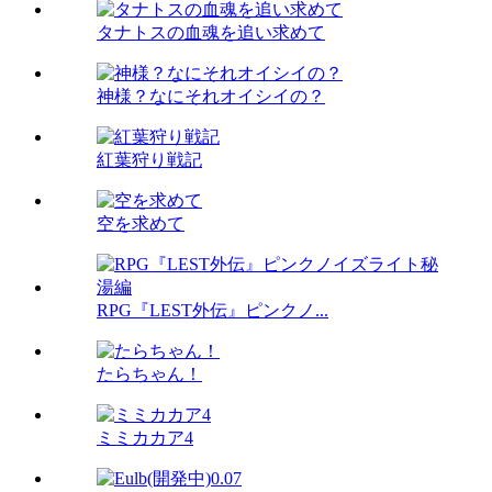
タナトスの血魂を追い求めて
神様？なにそれオイシイの？
紅葉狩り戦記
空を求めて
RPG『LEST外伝』ピンクノ...
たらちゃん！
ミミカカア4