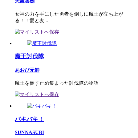
天叢雲劍
女神の力を手にした勇者を倒しに魔王が立ち上が
る！！愛と友...
魔王討伐隊
あおぴ元帥
魔王を倒すため集まった討伐隊の物語
バキバキ！
SUNNASUBI