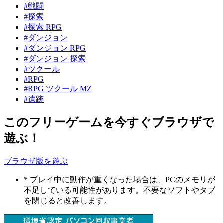
#戦闘
#探索
#探索 RPG
#ダンジョン
#ダンジョン RPG
#ダンジョン 探索
#ツクール
#RPG
#RPG ツクール MZ
#遺跡
このフリーゲームを今すぐブラウザで
遊ぶ！
ブラウザ版を遊ぶ
* プレイ中に動作が重くなった場合は、PCのメモリが
不足している可能性があります。不要なソフトやタブ
を閉じると改善します。