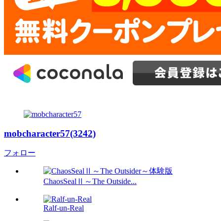
mobcharacter57(3242)
フォロー
ChaosSealⅡ～The Outside...
Ralf-un-Real