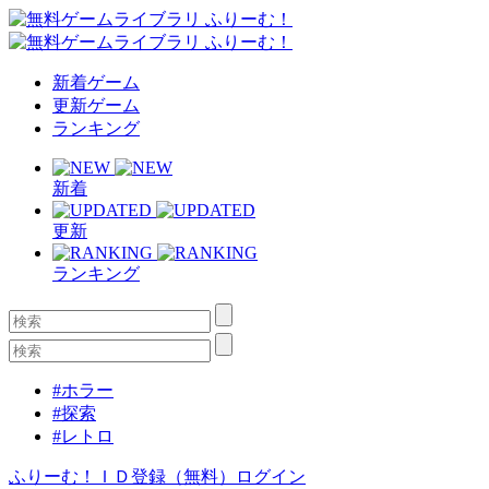
新着ゲーム
更新ゲーム
ランキング
新着
更新
ランキング
#ホラー
#探索
#レトロ
ふりーむ！ＩＤ登録（無料）
ログイン