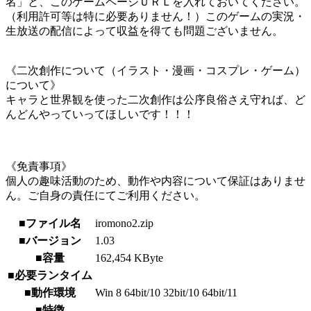
名」と、このゲームページＵＲＬを入れておいてください。
（利用許可等は特に必要ありません！）このゲームの実況・
生放送の配信によって収益を得ても問題ございません。
《二次創作について（イラスト・漫画・コスプレ・ゲーム）
について》
キャラと世界観を使った二次創作は公序良俗さえ守れば、ど
んどんやっていってほしいです！！！
《免責事項》
個人の趣味活動のため、動作や内容について保証はありませ
ん。ご自身の責任にてご利用ください。
■ファイル名
iromono2.zip
■バージョン
1.03
■容量
162,454 KByte
■必要ランタイム
■動作環境
Win 8 64bit/10 32bit/10 64bit/11
■特徴