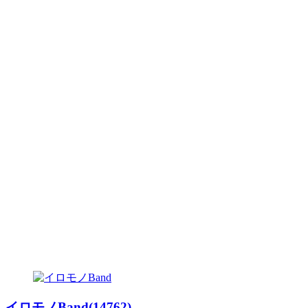
イロモノBand(14762)