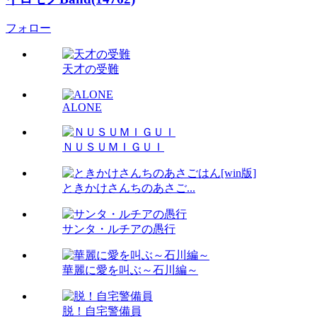
フォロー
天才の受難
ALONE
ＮＵＳＵＭＩＧＵＩ
ときかけさんちのあさご...
サンタ・ルチアの愚行
華麗に愛を叫ぶ～石川編～
脱！自宅警備員