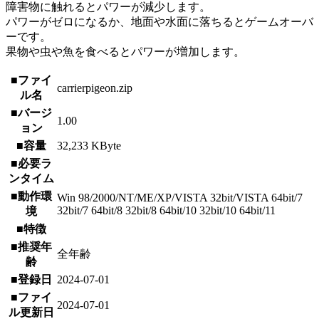
障害物に触れるとパワーが減少します。
パワーがゼロになるか、地面や水面に落ちるとゲームオーバ
ーです。
果物や虫や魚を食べるとパワーが増加します。
■ファイ
carrierpigeon.zip
ル名
■バージ
1.00
ョン
■容量
32,233 KByte
■必要ラ
ンタイム
■動作環
Win 98/2000/NT/ME/XP/VISTA 32bit/VISTA 64bit/7
32bit/7 64bit/8 32bit/8 64bit/10 32bit/10 64bit/11
境
■特徴
■推奨年
全年齢
齢
■登録日
2024-07-01
■ファイ
2024-07-01
ル更新日