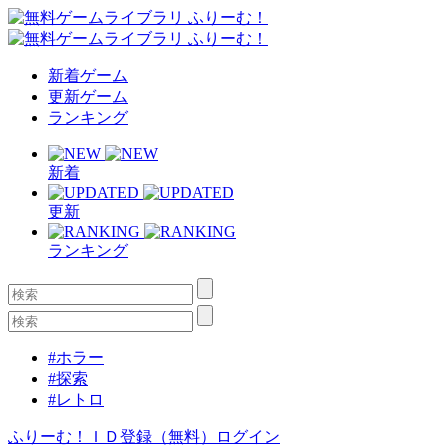
新着ゲーム
更新ゲーム
ランキング
新着
更新
ランキング
#ホラー
#探索
#レトロ
ふりーむ！ＩＤ登録（無料）
ログイン