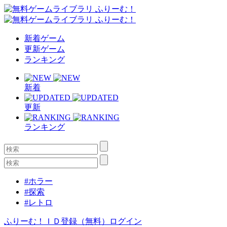
新着ゲーム
更新ゲーム
ランキング
新着
更新
ランキング
#ホラー
#探索
#レトロ
ふりーむ！ＩＤ登録（無料）
ログイン