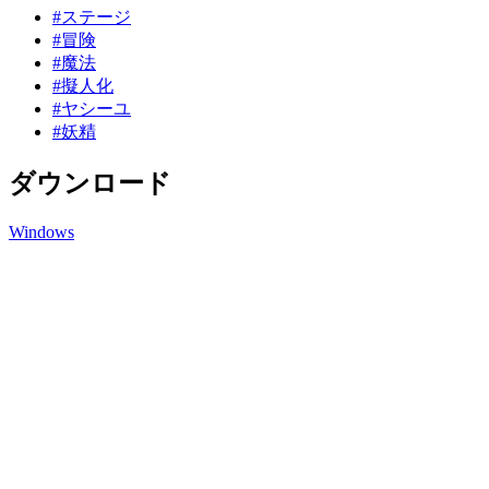
#ステージ
#冒険
#魔法
#擬人化
#ヤシーユ
#妖精
ダウンロード
Windows