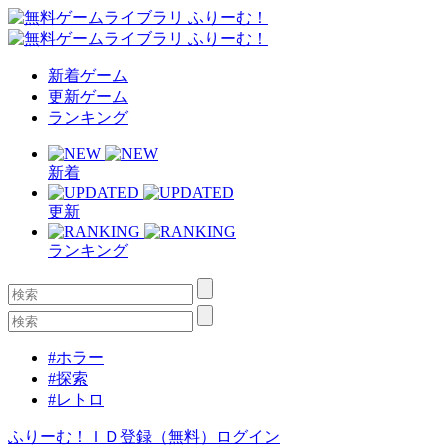
新着ゲーム
更新ゲーム
ランキング
新着
更新
ランキング
#ホラー
#探索
#レトロ
ふりーむ！ＩＤ登録（無料）
ログイン