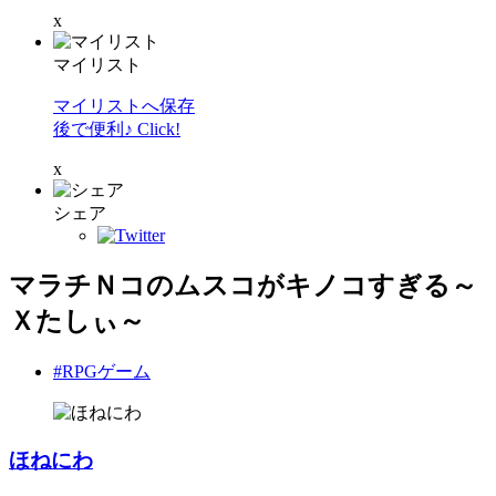
x
マイリスト
マイリストへ保存
後で便利♪ Click!
x
シェア
マラチＮコのムスコがキノコすぎる～
Ｘたしぃ～
#RPGゲーム
ほねにわ