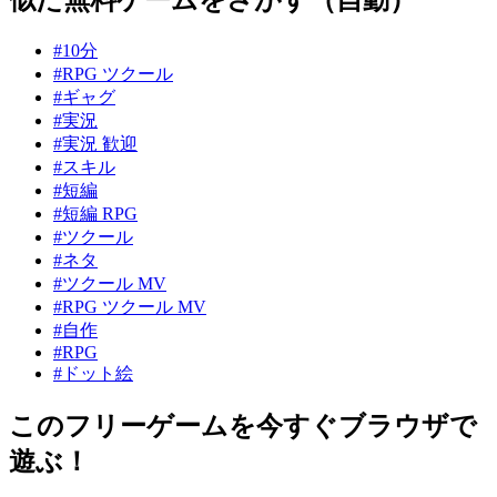
#10分
#RPG ツクール
#ギャグ
#実況
#実況 歓迎
#スキル
#短編
#短編 RPG
#ツクール
#ネタ
#ツクール MV
#RPG ツクール MV
#自作
#RPG
#ドット絵
このフリーゲームを今すぐブラウザで
遊ぶ！