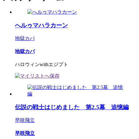
へルゥマハラカーン
地獄カバ
地獄カバ
ハロウィンwithエジプト
伝説の戦士はじめました 第2.5幕 追憶編
早咲飛立
早咲飛立