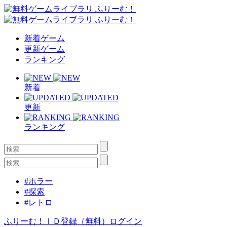
新着ゲーム
更新ゲーム
ランキング
新着
更新
ランキング
#ホラー
#探索
#レトロ
ふりーむ！ＩＤ登録（無料）
ログイン