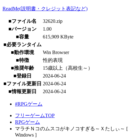
ReadMe(説明書・クレジット表記など)
■ファイル名
32620.zip
■バージョン
1.00
■容量
615,909 KByte
■必要ランタイム
■動作環境
Win Browser
■特徴
性的表現
■推奨年齢
15歳以上（高校生～）
■登録日
2024-06-24
■ファイル更新日
2024-06-24
■情報更新日
2024-06-24
#RPGゲーム
フリーゲームTOP
RPGゲーム
マラチＮコのムスコがキノコすぎる～Ｘたしぃ～ [
Windows ]