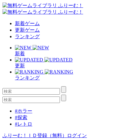
新着ゲーム
更新ゲーム
ランキング
新着
更新
ランキング
#ホラー
#探索
#レトロ
ふりーむ！ＩＤ登録（無料）
ログイン