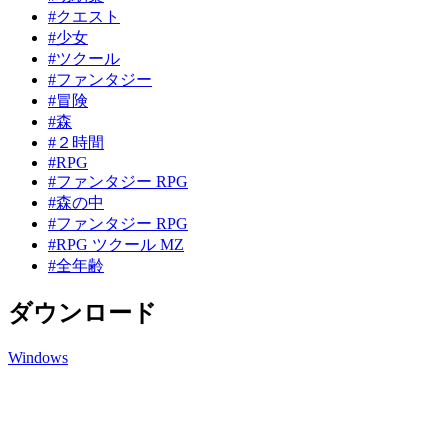
#クエスト
#少女
#ツクール
#ファンタジー
#冒険
#森
#２時間
#RPG
#ファンタジー RPG
#森の中
#ファンタジー RPG
#RPG ツクール MZ
#全年齢
ダウンロード
Windows