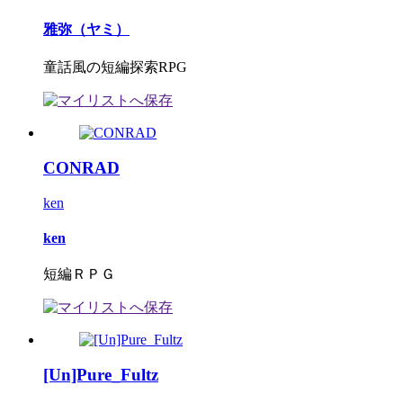
雅弥（ヤミ）
童話風の短編探索RPG
CONRAD
ken
ken
短編ＲＰＧ
[Un]Pure_Fultz