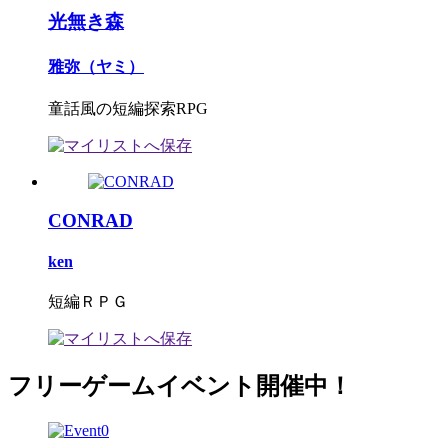
光無き森
雅弥（ヤミ）
童話風の短編探索RPG
CONRAD
ken
短編ＲＰＧ
フリーゲームイベント開催中！