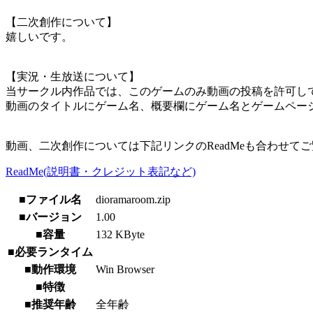
【二次創作について】
嬉しいです。
【実況・生放送について】
当サークル内作品では、このゲームのみ動画の投稿を許可し
動画のタイトルにゲーム名、概要欄にゲーム名とゲームページ
動画、二次創作については下記リンクのReadMeも合わせて
ReadMe(説明書・クレジット表記など)
■ファイル名
dioramaroom.zip
■バージョン
1.00
■容量
132 KByte
■必要ランタイム
■動作環境
Win Browser
■特徴
■推奨年齢
全年齢