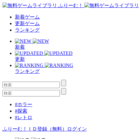
新着ゲーム
更新ゲーム
ランキング
新着
更新
ランキング
#ホラー
#探索
#レトロ
ふりーむ！ＩＤ登録（無料）
ログイン