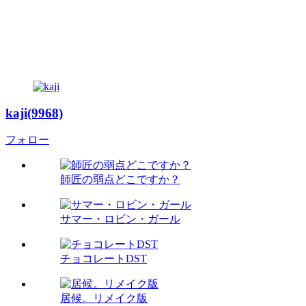
kaji(9968)
フォロー
師匠の弱点どこですか？
サマー・ロビン・ガール
チョコレートDST
居候。リメイク版