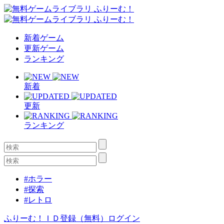
新着ゲーム
更新ゲーム
ランキング
新着
更新
ランキング
#ホラー
#探索
#レトロ
ふりーむ！ＩＤ登録（無料）
ログイン