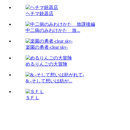
ヘチマ銃器店
中二病のみわけかた 放...
楽園の勇者-clear sky-
めるりんごの大冒険
& -そして想いは紡が...
ＳＦＬ