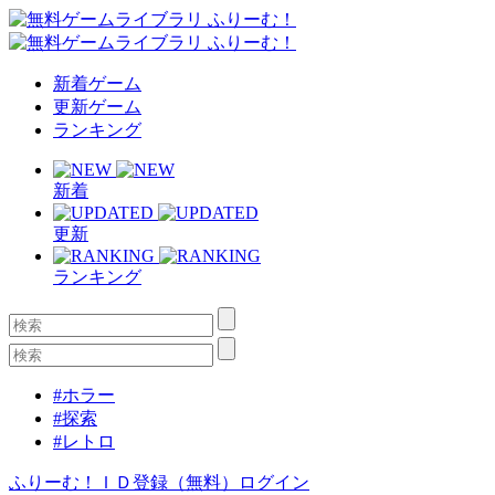
新着ゲーム
更新ゲーム
ランキング
新着
更新
ランキング
#ホラー
#探索
#レトロ
ふりーむ！ＩＤ登録（無料）
ログイン