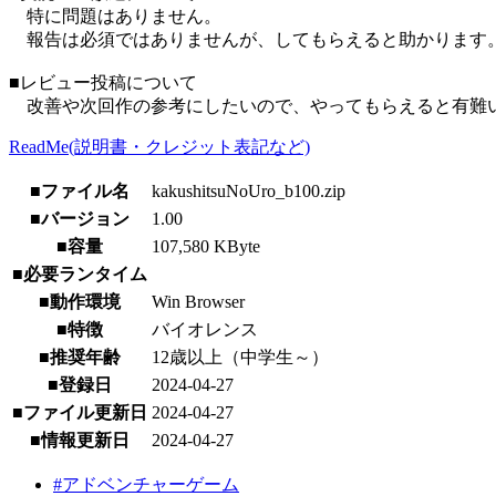
特に問題はありません。
報告は必須ではありませんが、してもらえると助かります
■レビュー投稿について
改善や次回作の参考にしたいので、やってもらえると有難
ReadMe(説明書・クレジット表記など)
■ファイル名
kakushitsuNoUro_b100.zip
■バージョン
1.00
■容量
107,580 KByte
■必要ランタイム
■動作環境
Win Browser
■特徴
バイオレンス
■推奨年齢
12歳以上（中学生～）
■登録日
2024-04-27
■ファイル更新日
2024-04-27
■情報更新日
2024-04-27
#アドベンチャーゲーム