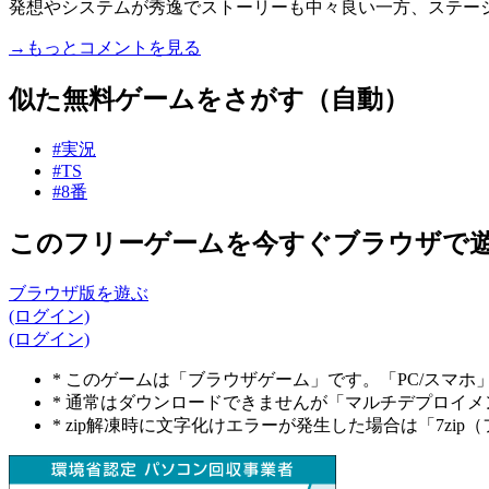
発想やシステムが秀逸でストーリーも中々良い一方、ステージ
→もっとコメントを見る
似た無料ゲームをさがす（自動）
#実況
#TS
#8番
このフリーゲームを今すぐブラウザで
ブラウザ版を遊ぶ
(ログイン)
(ログイン)
* このゲームは「ブラウザゲーム」です。「PC/スマ
* 通常はダウンロードできませんが「マルチデプロイ
* zip解凍時に文字化けエラーが発生した場合は「7z