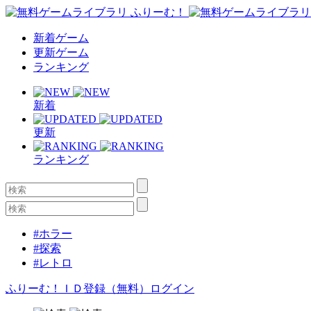
新着ゲーム
更新ゲーム
ランキング
新着
更新
ランキング
#ホラー
#探索
#レトロ
ふりーむ！ＩＤ登録（無料）
ログイン